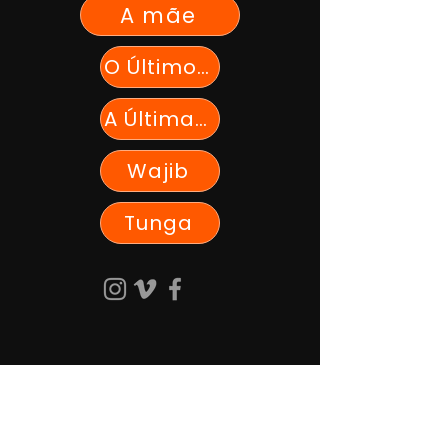
A mãe
O Último País
A Última Sessão
Wajib
Tunga