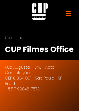
Contact
CUP Filmes Office
Rua Augusta - 1348 - Apto 11 -
Consolação
CEP
01304-001
- São Paulo - SP -
Brasil
+
55 11 99848-7573