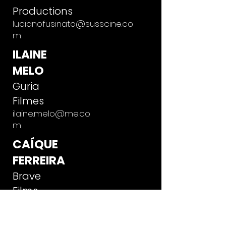
Productions
lucianofusinato@susscine.co
m
ILAINE
MELO
Guria
Filmes
ilaine.melo@me.co
m
CAÍQUE
FERREIRA
Brave
Films
caiquealvesf@gmail.co
m